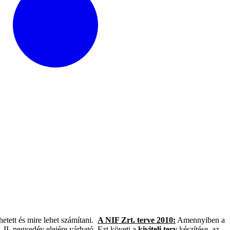
etett és mire lehet számítani.
A NIF Zrt. terve 2010:
Amennyiben a
 II. negyedév elejére várható. Ezt követi a
kiviteli terv
készítése, az