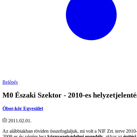
Belépés
M0 Északi Szektor - 2010-es helyzetjelenté
Óbor-kör Egyesület
2011.02.01.
Az alábbiakban röviden összefoglaljuk, mi volt a NIF Zrt. terve 2010
2009-es év végére lesz
környezetvédelmi engedély
, akkor az
építés