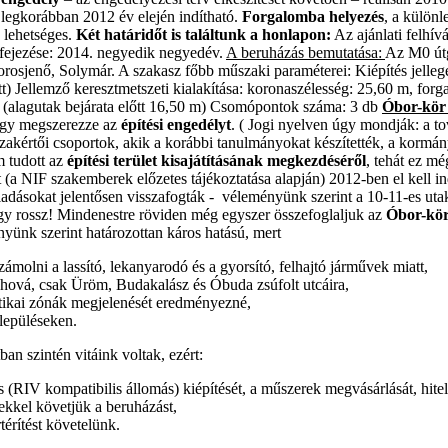
legkorábban 2012 év elején indítható.
Forgalomba helyezés
, a különl
 lehetséges.
Két határidőt is találtunk a honlapon:
Az ajánlati felhív
befejezése: 2014. negyedik negyedév.
A beruházás bemutatása:
Az M0 útg
sborosjenő, Solymár. A szakasz főbb műszaki paraméterei: Kiépítés jelleg
ellemző keresztmetszeti kialakítása: koronaszélesség: 25,60 m, forgal
60 (alagutak bejárata előtt 16,50 m) Csomópontok száma: 3 db
Óbor-kör
hogy megszerezze az
építési engedélyt
. ( Jogi nyelven úgy mondják: a tov
zakértői csoportok, akik a korábbi tanulmányokat készítették, a kormán
m tudott az
építési terület kisajátításának megkezdéséről
, tehát ez m
ont (a NIF szakemberek előzetes tájékoztatása alapján) 2012-ben el kell
kiadásokat jelentősen visszafogták - véleményünk szerint a 10-11-es uta
agy rossz! Mindenestre röviden még egyszer összefoglaljuk az
Óbor-kör
yünk szerint határozottan káros hatású, mert
ámolni a lassító, lekanyarodó és a gyorsító, felhajtó járművek miatt,
ehová, csak Üröm, Budakalász és Óbuda zsúfolt utcáira,
ztikai zónák megjelenését eredményezné,
lepüléseken.
an szintén vitáink voltak, ezért:
IV kompatibilis állomás) kiépítését, a műszerek megvásárlását, hiteles
kkel követjük a beruházást,
térítést követelünk.