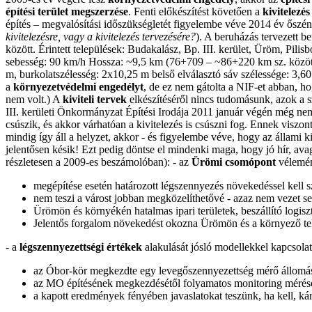
építési terület megszerzése
. Fenti előkészítést követően a
kivitelezés
építés – megvalósítási időszükségletét figyelembe véve 2014 év őszén
kivitelezésre, vagy a kivitelezés tervezésére?
). A beruházás tervezett 
között. Érintett települések: Budakalász, Bp. III. kerület, Üröm, Pili
sebesség: 90 km/h Hossza: ~9,5 km (76+709 – ~86+220 km sz. között) J
m, burkolatszélesség: 2x10,25 m belső elválasztó sáv szélessége: 3,
a
környezetvédelmi engedélyt
, de ez nem gátolta a NIF-et abban, 
nem volt.) A
kiviteli tervek
elkészítéséről nincs tudomásunk, azok a s
III. kerületi Önkormányzat Építési Irodája 2011 január végén még ne
csúszik, és akkor várhatóan a kivitelezés is csúszni fog. Ennek visz
mindig így áll a helyzet, akkor - és figyelembe véve, hogy az állami 
jelentősen késik! Ezt pedig döntse el mindenki maga, hogy jó hír, av
részletesen a 2009-es beszámolóban): - az
Ürömi csomópont
vélemén
megépítése esetén határozott légszennyezés növekedéssel kell sz
nem teszi a várost jobban megközelíthetővé - azaz nem vezet s
Ürömön és környékén hatalmas ipari területek, beszállító logis
Jelentős forgalom növekedést okozna Ürömön és a környező te
- a
légszennyezettségi értékek
alakulását jósló modellekkel kapcsolatb
az Óbor-kör megkezdte egy levegőszennyezettség mérő állomás (R
az MO építésének megkezdésétől folyamatos monitoring mérése
a kapott eredmények fényében javaslatokat teszünk, ha kell, kár