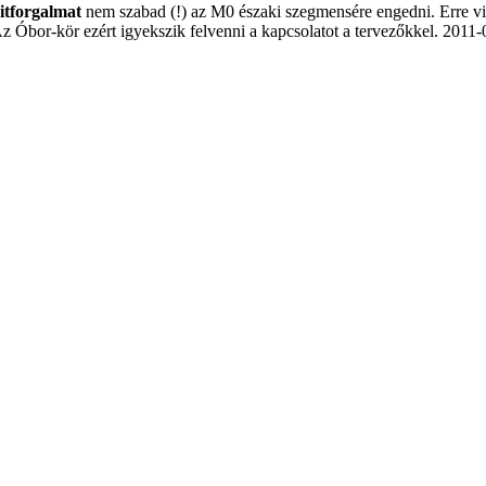
zitforgalmat
nem szabad (!) az M0 északi szegmensére engedni. Erre visz
z Óbor-kör ezért igyekszik felvenni a kapcsolatot a tervezőkkel. 2011-0