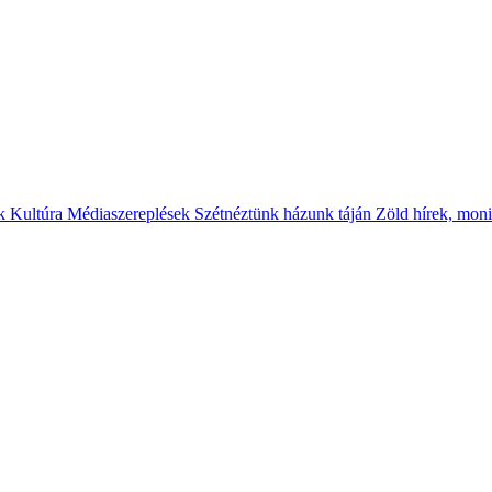
ok
Kultúra
Médiaszereplések
Szétnéztünk házunk táján
Zöld hírek, mon