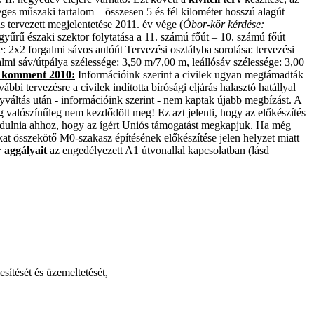
eges műszaki tartalom – összesen 5 és fél kilométer hosszú alagút
ás tervezett megjelentetése 2011. év vége (
Óbor-kör kérdése:
yűrű északi szektor folytatása a 11. számú főút – 10. számú főút
e: 2x2 forgalmi sávos autóút Tervezési osztályba sorolása: tervezési
mi sáv/útpálya szélessége: 3,50 m/7,00 m, leállósáv szélessége: 3,00
 komment 2010:
Információink szerint a civilek ugyan megtámadták
ábbi tervezésre a civilek indította bírósági eljárás halasztó hatállyal
yváltás után - információink szerint - nem kaptak újabb megbízást. A
ég valószínűleg nem kezdődött meg! Ez azt jelenti, hogy az előkészítés
 indulnia ahhoz, hogy az ígért Uniós támogatást megkapjuk. Ha még
kat összekötő M0-szakasz építésének előkészítése jelen helyzet miatt
 aggályait
az engedélyezett A1 útvonallal kapcsolatban (lásd
ítését és üzemeltetését,