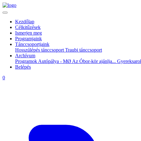
Kezdőlap
Célkitűzések
Ismerjen meg
Programjaink
Tánccsoportjaink
Hosszúlépés tánccsoport
Traubi tánccsoport
Archívum
Programok
Autópálya - MØ
Az Óbor-kör ajánlja...
Gyereksar
Belépés
0