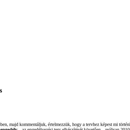
s
-ben, majd kommentáljuk, értelmezzük, hogy a tervhez képest mi történh
i engedély
– az engedélyezési terv elkészítését követően – reálisan 2010.