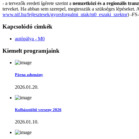
- a tervezők eredeti ígérete szerint a
nemzetközi és a regionális tran
terveket. Ha abban sem szerepel, megtesszük a szükséges lépéseket. A
www.nif.hu/fejlesztesek/gyorsforgalmi_utak/m0_eszaki_szektor
) -FS-
Kapcsolódó cimkék
autópálya - M0
Kiemelt programjaink
Párna adomány
2026.01.20.
Kolbásztöltő verseny 2026
2026.01.10.