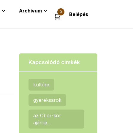
Archívum
0
Belépés
Kapcsolódó cimkék
kultúra
gyereksarok
az Óbor-kör
ajánlja...