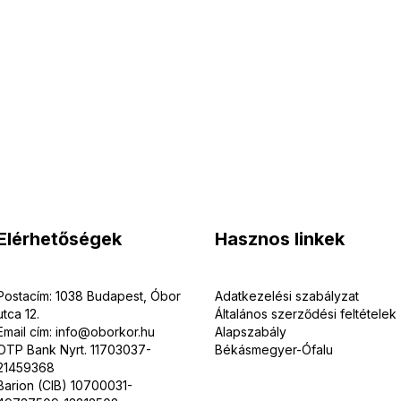
Elérhetőségek
Hasznos linkek
Postacím: 1038 Budapest, Óbor
Adatkezelési szabályzat
utca 12.
Általános szerződési feltételek
Email cím: info@oborkor.hu
Alapszabály
OTP Bank Nyrt. 11703037-
Békásmegyer-Ófalu
21459368
Barion (CIB) 10700031-