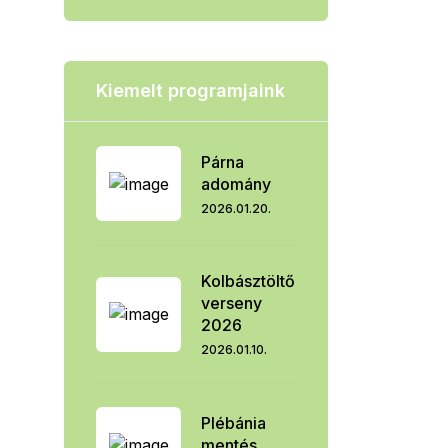
Kiemelt programjaink
Párna
adomány
2026.01.20.
Kolbásztöltő
verseny
2026
2026.01.10.
Plébánia
mentés