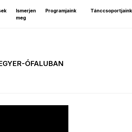
sek
Ismerjen
Programjaink
Tánccsoportjaink
meg
EGYER-ÓFALUBAN