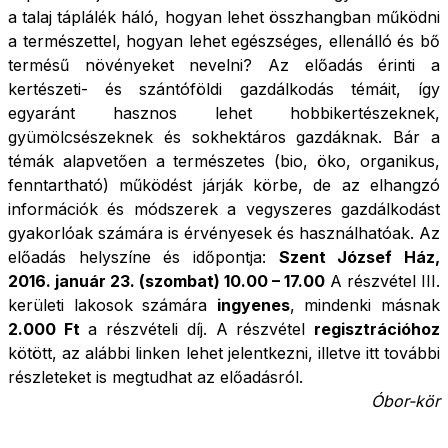
a talaj táplálék háló, hogyan lehet összhangban működni
a természettel, hogyan lehet egészséges, ellenálló és bő
termésű növényeket nevelni? Az előadás érinti a
kertészeti- és szántóföldi gazdálkodás témáit, így
egyaránt hasznos lehet hobbikertészeknek,
gyümölcsészeknek és sokhektáros gazdáknak. Bár a
témák alapvetően a természetes (bio, öko, organikus,
fenntartható) működést járják körbe, de az elhangzó
információk és módszerek a vegyszeres gazdálkodást
gyakorlóak számára is érvényesek és használhatóak. Az
előadás helyszíne és időpontja:
Szent József Ház,
2016. január 23. (szombat) 10.00 – 17.00
A részvétel III.
kerületi lakosok számára
ingyenes
, mindenki másnak
2.000 Ft
a részvételi díj. A részvétel
regisztrációhoz
kötött,
az alábbi linken lehet jelentkezni
, illetve itt további
részleteket is megtudhat az előadásról.
Óbor-kör